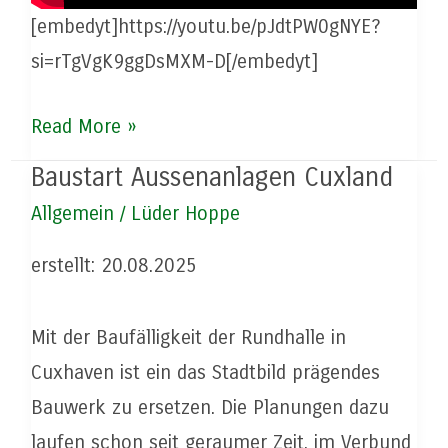
[embedyt]https://youtu.be/pJdtPW0gNYE?
si=rTgVgK9ggDsMXM-D[/embedyt]
Kunstrasenbau
Read More »
in
Baustart Aussenanlagen Cuxland
2:43,00
Allgemein
/
Lüder Hoppe
min.
erstellt: 20.08.2025
Mit der Baufälligkeit der Rundhalle in
Cuxhaven ist ein das Stadtbild prägendes
Bauwerk zu ersetzen. Die Planungen dazu
laufen schon seit geraumer Zeit, im Verbund