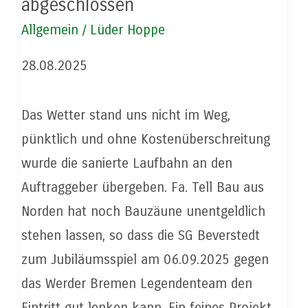
abgeschlossen
freigegeben.
Allgemein
/
Lüder Hoppe
28.08.2025
Das Wetter stand uns nicht im Weg,
pünktlich und ohne Kostenüberschreitung
wurde die sanierte Laufbahn an den
Auftraggeber übergeben. Fa. Tell Bau aus
Norden hat noch Bauzäune unentgeldlich
stehen lassen, so dass die SG Beverstedt
zum Jubiläumsspiel am 06.09.2025 gegen
das Werder Bremen Legendenteam den
Eintritt gut lenken kann. Ein feines Projekt