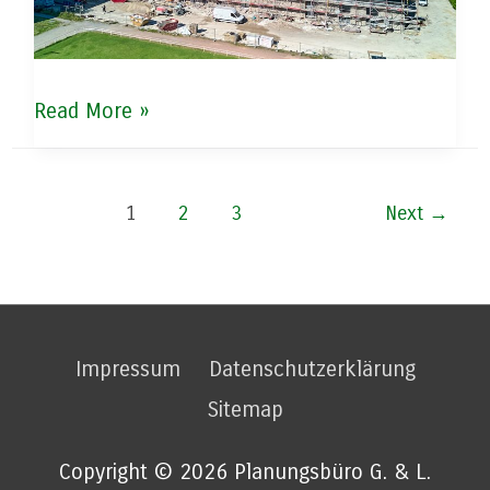
Baustart
Read More »
Aussenanlagen
Cuxland
Post
1
2
3
Next
→
pagination
Impressum
Datenschutzerklärung
Sitemap
Copyright © 2026 Planungsbüro G. & L.