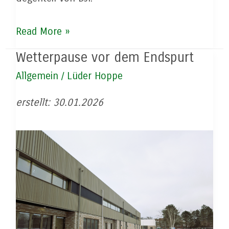
Dank
Read More »
nach
Wetterpause vor dem Endspurt
China
Allgemein
/
Lüder Hoppe
–
oder
erstellt: 30.01.2026
ist
das
selbstverständlich?