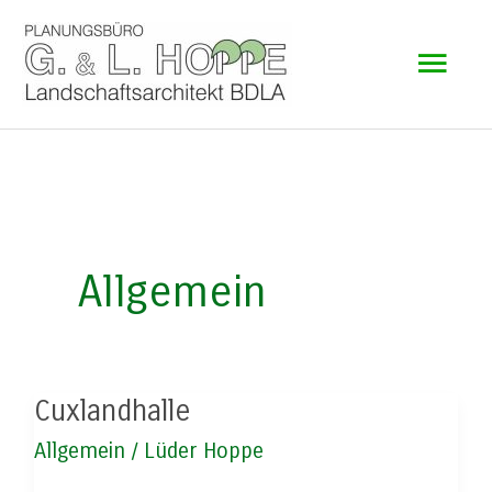
Zum
Hau
Inhalt
springen
Allgemein
Cuxlandhalle
Allgemein
/
Lüder Hoppe