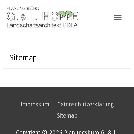
Zum
Hau
Inhalt
springen
Sitemap
Impressum
Datenschutzerklärung
Sitemap
Copyright © 2026 Planungsbüro G. & L.